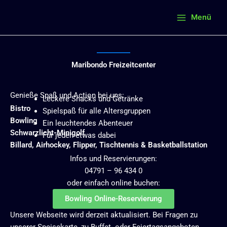
Zum
Menü
Inhalt
springen
Maribondo Freizeitcenter
Genieße Spaß und Action bei uns:
Leckere Snacks und Getränke
Bistro
Spielspaß für alle Altersgruppen
Bowling
Ein leuchtendes Abenteuer
Schwarzlicht-Minigolf
Für jeden etwas dabei
Billard, Airhockey, Flipper, Tischtennis & Basketballstation
Infos und Reservierungen:
04791 – 96 434 0
oder einfach online buchen:
Bowling Online-Reservierung
Unsere Webseite wird derzeit aktualisiert. Bei Fragen zu
unserer Speisekarte, zu Buffet- oder Feiertagsangeboten